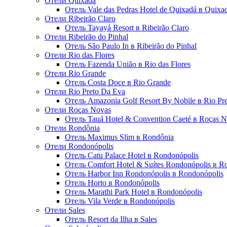
Отели Quixadá
Отель Vale das Pedras Hotel de Quixadá в Quixa
Отели Ribeirão Claro
Отель Tayayá Resort в Ribeirão Claro
Отели Ribeirão do Pinhal
Отель São Paulo In в Ribeirão do Pinhal
Отели Rio das Flores
Отель Fazenda União в Rio das Flores
Отели Rio Grande
Отель Costa Doce в Rio Grande
Отели Rio Preto Da Eva
Отель Amazonia Golf Resort By Nobile в Rio Pr
Отели Roças Novas
Отель Tauá Hotel & Convention Caeté в Roças 
Отели Rondônia
Отель Maximus Slim в Rondônia
Отели Rondonópolis
Отель Catu Palace Hotel в Rondonópolis
Отель Comfort Hotel & Suítes Rondonópolis в R
Отель Harbor Inn Rondonópolis в Rondonópolis
Отель Horto в Rondonópolis
Отель Marathi Park Hotel в Rondonópolis
Отель Vila Verde в Rondonópolis
Отели Sales
Отель Resort da Ilha в Sales