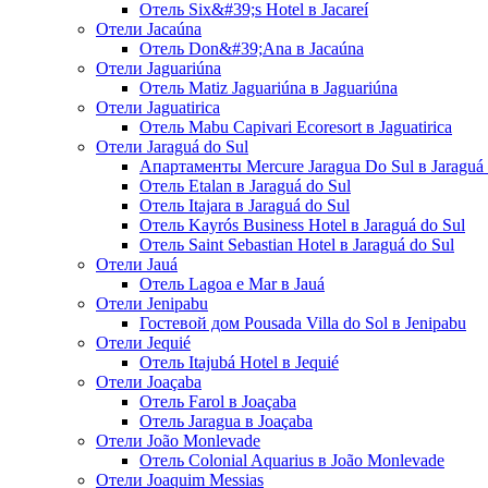
Отель Six&#39;s Hotel в Jacareí
Отели Jacaúna
Отель Don&#39;Ana в Jacaúna
Отели Jaguariúna
Отель Matiz Jaguariúna в Jaguariúna
Отели Jaguatirica
Отель Mabu Capivari Ecoresort в Jaguatirica
Отели Jaraguá do Sul
Апартаменты Mercure Jaragua Do Sul в Jaraguá 
Отель Etalan в Jaraguá do Sul
Отель Itajara в Jaraguá do Sul
Отель Kayrós Business Hotel в Jaraguá do Sul
Отель Saint Sebastian Hotel в Jaraguá do Sul
Отели Jauá
Отель Lagoa e Mar в Jauá
Отели Jenipabu
Гостевой дом Pousada Villa do Sol в Jenipabu
Отели Jequié
Отель Itajubá Hotel в Jequié
Отели Joaçaba
Отель Farol в Joaçaba
Отель Jaragua в Joaçaba
Отели João Monlevade
Отель Colonial Aquarius в João Monlevade
Отели Joaquim Messias