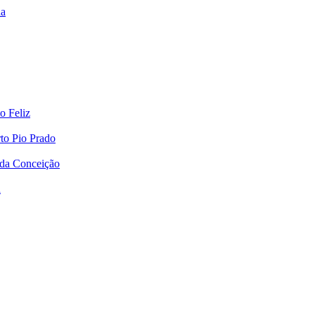
ha
o Feliz
to Pio Prado
 da Conceição
a