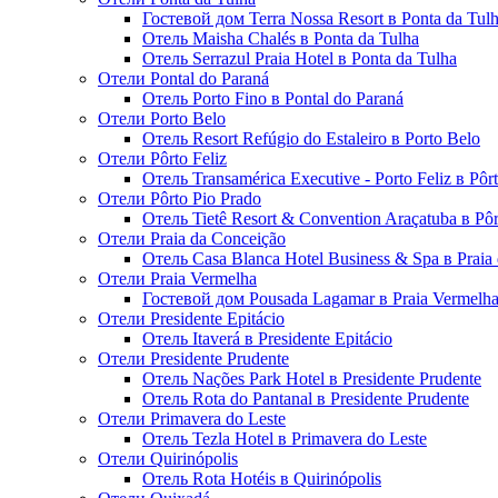
Гостевой дом Terra Nossa Resort в Ponta da Tul
Отель Maisha Chalés в Ponta da Tulha
Отель Serrazul Praia Hotel в Ponta da Tulha
Отели Pontal do Paraná
Отель Porto Fino в Pontal do Paraná
Отели Porto Belo
Отель Resort Refúgio do Estaleiro в Porto Belo
Отели Pôrto Feliz
Отель Transamérica Executive - Porto Feliz в Pôrt
Отели Pôrto Pio Prado
Отель Tietê Resort & Convention Araçatuba в Pôr
Отели Praia da Conceição
Отель Casa Blanca Hotel Business & Spa в Praia
Отели Praia Vermelha
Гостевой дом Pousada Lagamar в Praia Vermelh
Отели Presidente Epitácio
Отель Itaverá в Presidente Epitácio
Отели Presidente Prudente
Отель Nações Park Hotel в Presidente Prudente
Отель Rota do Pantanal в Presidente Prudente
Отели Primavera do Leste
Отель Tezla Hotel в Primavera do Leste
Отели Quirinópolis
Отель Rota Hotéis в Quirinópolis