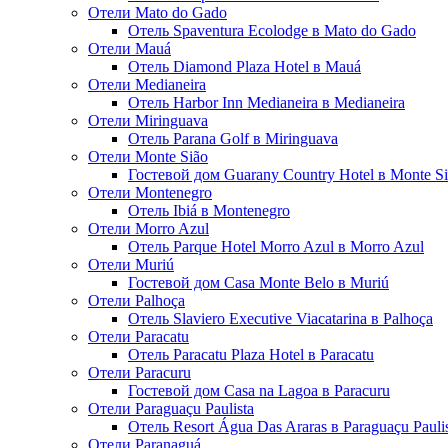
Отели Mato do Gado
Отель Spaventura Ecolodge в Mato do Gado
Отели Mauá
Отель Diamond Plaza Hotel в Mauá
Отели Medianeira
Отель Harbor Inn Medianeira в Medianeira
Отели Miringuava
Отель Parana Golf в Miringuava
Отели Monte Sião
Гостевой дом Guarany Country Hotel в Monte S
Отели Montenegro
Отель Ibiá в Montenegro
Отели Morro Azul
Отель Parque Hotel Morro Azul в Morro Azul
Отели Muriú
Гостевой дом Casa Monte Belo в Muriú
Отели Palhoça
Отель Slaviero Executive Viacatarina в Palhoça
Отели Paracatu
Отель Paracatu Plaza Hotel в Paracatu
Отели Paracuru
Гостевой дом Casa na Lagoa в Paracuru
Отели Paraguaçu Paulista
Отель Resort Água Das Araras в Paraguaçu Pauli
Отели Paranaguá