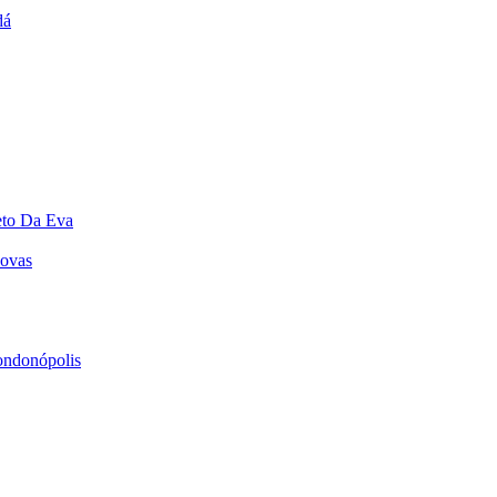
dá
eto Da Eva
Novas
ondonópolis