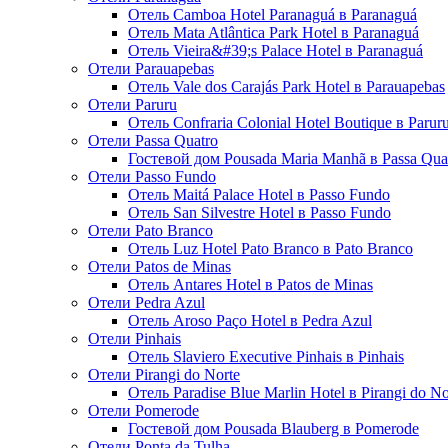
Отель Camboa Hotel Paranaguá в Paranaguá
Отель Mata Atlântica Park Hotel в Paranaguá
Отель Vieira&#39;s Palace Hotel в Paranaguá
Отели Parauapebas
Отель Vale dos Carajás Park Hotel в Parauapebas
Отели Paruru
Отель Confraria Colonial Hotel Boutique в Parur
Отели Passa Quatro
Гостевой дом Pousada Maria Manhã в Passa Qua
Отели Passo Fundo
Отель Maitá Palace Hotel в Passo Fundo
Отель San Silvestre Hotel в Passo Fundo
Отели Pato Branco
Отель Luz Hotel Pato Branco в Pato Branco
Отели Patos de Minas
Отель Antares Hotel в Patos de Minas
Отели Pedra Azul
Отель Aroso Paço Hotel в Pedra Azul
Отели Pinhais
Отель Slaviero Executive Pinhais в Pinhais
Отели Pirangi do Norte
Отель Paradise Blue Marlin Hotel в Pirangi do No
Отели Pomerode
Гостевой дом Pousada Blauberg в Pomerode
Отели Ponta da Tulha