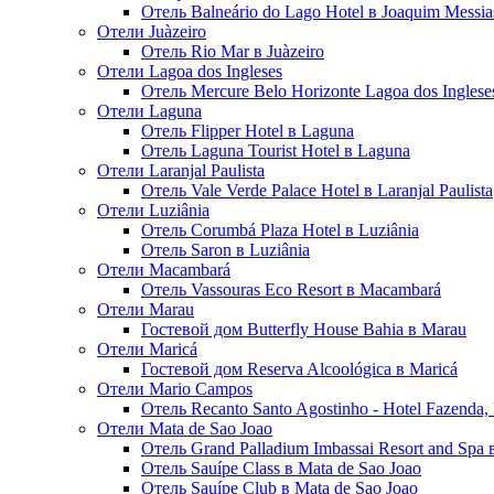
Отель Balneário do Lago Hotel в Joaquim Messia
Отели Juàzeiro
Отель Rio Mar в Juàzeiro
Отели Lagoa dos Ingleses
Отель Mercure Belo Horizonte Lagoa dos Ingleses
Отели Laguna
Отель Flipper Hotel в Laguna
Отель Laguna Tourist Hotel в Laguna
Отели Laranjal Paulista
Отель Vale Verde Palace Hotel в Laranjal Paulista
Отели Luziânia
Отель Corumbá Plaza Hotel в Luziânia
Отель Saron в Luziânia
Отели Macambará
Отель Vassouras Eco Resort в Macambará
Отели Marau
Гостевой дом Butterfly House Bahia в Marau
Отели Maricá
Гостевой дом Reserva Alcoológica в Maricá
Отели Mario Campos
Отель Recanto Santo Agostinho - Hotel Fazenda,
Отели Mata de Sao Joao
Отель Grand Palladium Imbassai Resort and Spa 
Отель Sauípe Class в Mata de Sao Joao
Отель Sauípe Club в Mata de Sao Joao