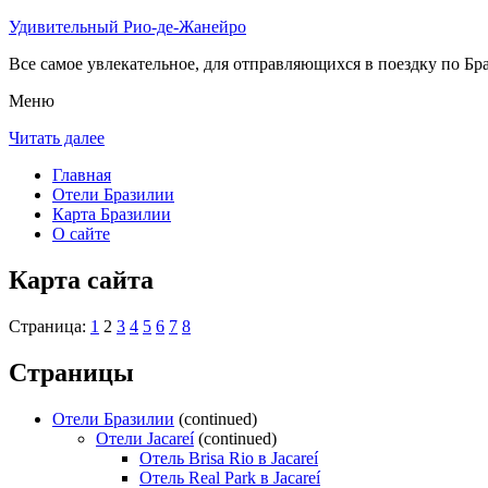
Удивительный Рио-де-Жанейро
Все самое увлекательное, для отправляющихся в поездку по Бра
Меню
Читать далее
Главная
Отели Бразилии
Карта Бразилии
О сайте
Карта сайта
Страница:
1
2
3
4
5
6
7
8
Страницы
Отели Бразилии
(continued)
Отели Jacareí
(continued)
Отель Brisa Rio в Jacareí
Отель Real Park в Jacareí