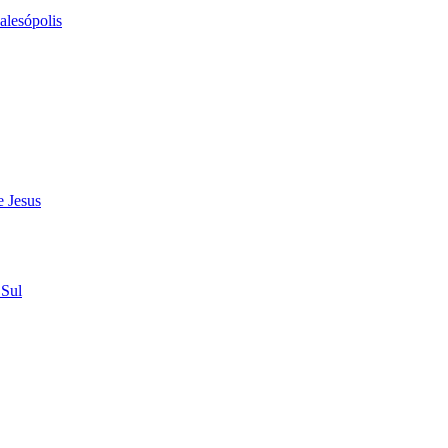
alesópolis
e Jesus
 Sul