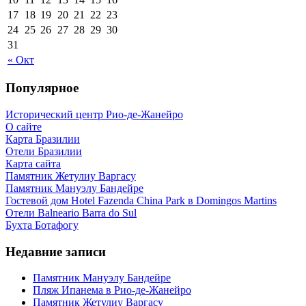
17
18
19
20
21
22
23
24
25
26
27
28
29
30
31
« Окт
Популярное
Исторический центр Рио-де-Жанейро
О сайте
Карта Бразилии
Отели Бразилии
Карта сайта
Памятник Жетулиу Варгасу
Памятник Мануэлу Бандейре
Гостевой дом Hotel Fazenda China Park в Domingos Martins
Отели Balneario Barra do Sul
Бухта Ботафогу
Недавние записи
Памятник Мануэлу Бандейре
Пляж Ипанема в Рио-де-Жанейро
Памятник Жетулиу Варгасу