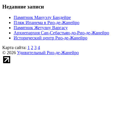
Недавние записи
Памятник Мануэлу Бандейре
Пляж Ипанема в Рио-де-Жанейро
Памятник Жетулиу Варгасу
Архиепархия Сан-Себастьян-до-Рио-де-Жанейро
Исторический центр Рио-де-Жанейро
Карта сайта:
1
2
3
4
© 2026
Удивительный Рио-де-Жанейро