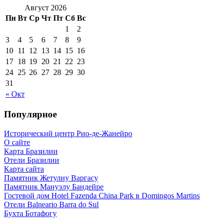
Август 2026
Пн
Вт
Ср
Чт
Пт
Сб
Вс
1
2
3
4
5
6
7
8
9
10
11
12
13
14
15
16
17
18
19
20
21
22
23
24
25
26
27
28
29
30
31
« Окт
Популярное
Исторический центр Рио-де-Жанейро
О сайте
Карта Бразилии
Отели Бразилии
Карта сайта
Памятник Жетулиу Варгасу
Памятник Мануэлу Бандейре
Гостевой дом Hotel Fazenda China Park в Domingos Martins
Отели Balneario Barra do Sul
Бухта Ботафогу