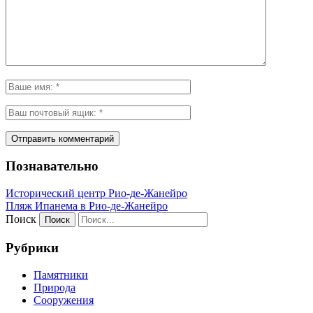
Познавательно
Исторический центр Рио-де-Жанейро
Пляж Ипанема в Рио-де-Жанейро
Поиск
Рубрики
Памятники
Природа
Сооружения