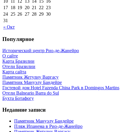
10
11
12
13
14
15
16
17
18
19
20
21
22
23
24
25
26
27
28
29
30
31
« Окт
Популярное
Исторический центр Рио-де-Жанейро
О сайте
Карта Бразилии
Отели Бразилии
Карта сайта
Памятник Жетулиу Варгасу
Памятник Мануэлу Бандейре
Гостевой дом Hotel Fazenda China Park в Domingos Martins
Отели Balneario Barra do Sul
Бухта Ботафогу
Недавние записи
Памятник Мануэлу Бандейре
Пляж Ипанема в Рио-де-Жанейро
Памятник Жетулиу Варгасу