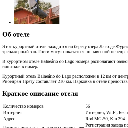
Об отеле
Этот курортный отель находится на берегу озера Лаго-де-Фур
тренажерный зал. Гости могут покататься по навесной переправ
В курортном отеле Balneário do Lago номера располагают балк
напитков в номер.
Курортный отель Balneário do Lago расположен в 12 км от центр
Рибейран-Прету составляет 210 км. Парковка в отеле предостав
Краткое описание отеля
Количество номеров
56
Интернет
Интернет, Wi-Fi, Бе
Адрес
Rod MG-50, Km 294
Регистрация заезда п
Регистрация заезда и выезда постояльцев