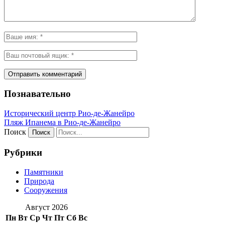
Познавательно
Исторический центр Рио-де-Жанейро
Пляж Ипанема в Рио-де-Жанейро
Поиск
Рубрики
Памятники
Природа
Сооружения
Август 2026
Пн
Вт
Ср
Чт
Пт
Сб
Вс