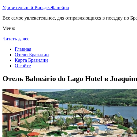
Удивительный Рио-де-Жанейро
Все самое увлекательное, для отправляющихся в поездку по Бра
Меню
Читать далее
Главная
Отели Бразилии
Карта Бразилии
О сайте
Отель Balneário do Lago Hotel в Joaquim