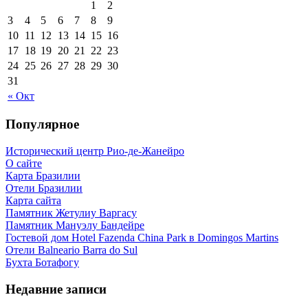
1
2
3
4
5
6
7
8
9
10
11
12
13
14
15
16
17
18
19
20
21
22
23
24
25
26
27
28
29
30
31
« Окт
Популярное
Исторический центр Рио-де-Жанейро
О сайте
Карта Бразилии
Отели Бразилии
Карта сайта
Памятник Жетулиу Варгасу
Памятник Мануэлу Бандейре
Гостевой дом Hotel Fazenda China Park в Domingos Martins
Отели Balneario Barra do Sul
Бухта Ботафогу
Недавние записи