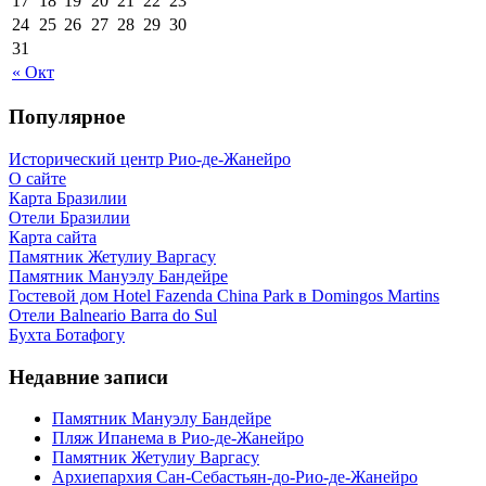
17
18
19
20
21
22
23
24
25
26
27
28
29
30
31
« Окт
Популярное
Исторический центр Рио-де-Жанейро
О сайте
Карта Бразилии
Отели Бразилии
Карта сайта
Памятник Жетулиу Варгасу
Памятник Мануэлу Бандейре
Гостевой дом Hotel Fazenda China Park в Domingos Martins
Отели Balneario Barra do Sul
Бухта Ботафогу
Недавние записи
Памятник Мануэлу Бандейре
Пляж Ипанема в Рио-де-Жанейро
Памятник Жетулиу Варгасу
Архиепархия Сан-Себастьян-до-Рио-де-Жанейро