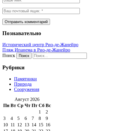
Познавательно
Исторический центр Рио-де-Жанейро
Пляж Ипанема в Рио-де-Жанейро
Поиск
Рубрики
Памятники
Природа
Сооружения
Август 2026
Пн
Вт
Ср
Чт
Пт
Сб
Вс
1
2
3
4
5
6
7
8
9
10
11
12
13
14
15
16