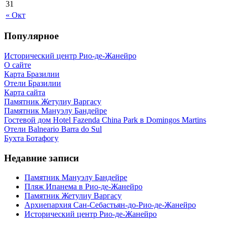
31
« Окт
Популярное
Исторический центр Рио-де-Жанейро
О сайте
Карта Бразилии
Отели Бразилии
Карта сайта
Памятник Жетулиу Варгасу
Памятник Мануэлу Бандейре
Гостевой дом Hotel Fazenda China Park в Domingos Martins
Отели Balneario Barra do Sul
Бухта Ботафогу
Недавние записи
Памятник Мануэлу Бандейре
Пляж Ипанема в Рио-де-Жанейро
Памятник Жетулиу Варгасу
Архиепархия Сан-Себастьян-до-Рио-де-Жанейро
Исторический центр Рио-де-Жанейро