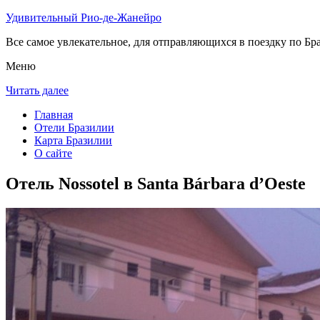
Удивительный Рио-де-Жанейро
Все самое увлекательное, для отправляющихся в поездку по Бра
Меню
Читать далее
Главная
Отели Бразилии
Карта Бразилии
О сайте
Отель Nossotel в Santa Bárbara dʼOeste