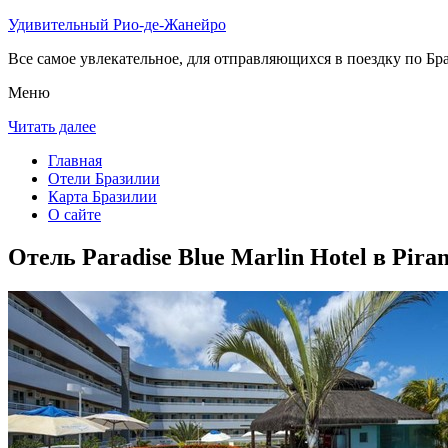
Удивительный Рио-де-Жанейро
Все самое увлекательное, для отправляющихся в поездку по Бра
Меню
Читать далее
Главная
Отели Бразилии
Карта Бразилии
О сайте
Отель Paradise Blue Marlin Hotel в Piran