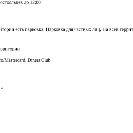
остояльцев до 12:00
итории есть парковка, Парковка для частных лиц, На всей террит
ерритории
ro/Mastercard, Diners Club
ы
*