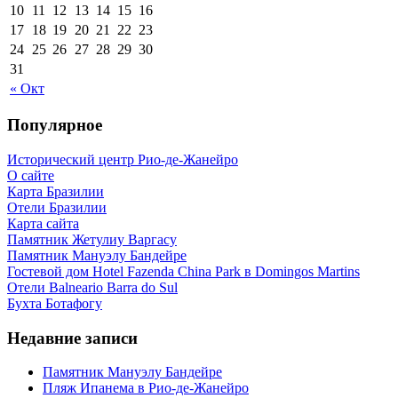
10
11
12
13
14
15
16
17
18
19
20
21
22
23
24
25
26
27
28
29
30
31
« Окт
Популярное
Исторический центр Рио-де-Жанейро
О сайте
Карта Бразилии
Отели Бразилии
Карта сайта
Памятник Жетулиу Варгасу
Памятник Мануэлу Бандейре
Гостевой дом Hotel Fazenda China Park в Domingos Martins
Отели Balneario Barra do Sul
Бухта Ботафогу
Недавние записи
Памятник Мануэлу Бандейре
Пляж Ипанема в Рио-де-Жанейро