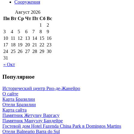
Сооружения
Август 2026
Пн
Вт
Ср
Чт
Пт
Сб
Вс
1
2
3
4
5
6
7
8
9
10
11
12
13
14
15
16
17
18
19
20
21
22
23
24
25
26
27
28
29
30
31
« Окт
Популярное
Исторический центр Рио-де-Жанейро
О сайте
Карта Бразилии
Отели Бразилии
Карта сайта
Памятник Жетулиу Варгасу
Памятник Мануэлу Бандейре
Гостевой дом Hotel Fazenda China Park в Domingos Martins
Отели Balneario Barra do Sul