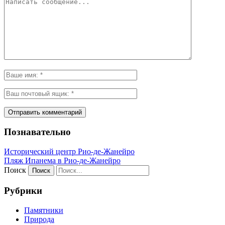
Познавательно
Исторический центр Рио-де-Жанейро
Пляж Ипанема в Рио-де-Жанейро
Поиск
Рубрики
Памятники
Природа