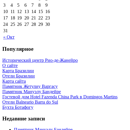
3
4
5
6
7
8
9
10
11
12
13
14
15
16
17
18
19
20
21
22
23
24
25
26
27
28
29
30
31
« Окт
Популярное
Исторический центр Рио-де-Жанейро
О сайте
Карта Бразилии
Отели Бразилии
Карта сайта
Памятник Жетулиу Варгасу
Памятник Мануэлу Бандейре
Гостевой дом Hotel Fazenda China Park в Domingos Martins
Отели Balneario Barra do Sul
Бухта Ботафогу
Недавние записи
Памятник Мануэлу Бандейре