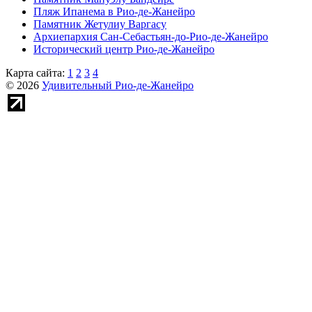
Пляж Ипанема в Рио-де-Жанейро
Памятник Жетулиу Варгасу
Архиепархия Сан-Себастьян-до-Рио-де-Жанейро
Исторический центр Рио-де-Жанейро
Карта сайта:
1
2
3
4
© 2026
Удивительный Рио-де-Жанейро