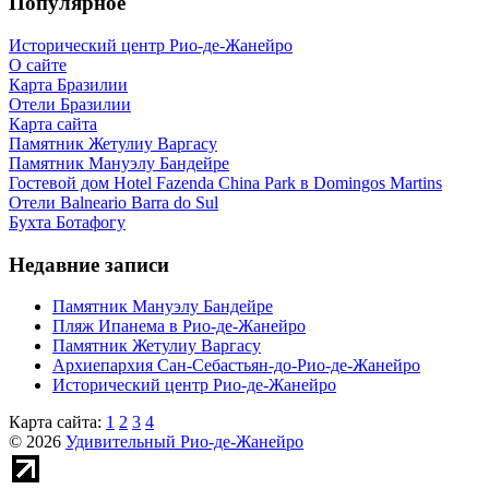
Популярное
Исторический центр Рио-де-Жанейро
О сайте
Карта Бразилии
Отели Бразилии
Карта сайта
Памятник Жетулиу Варгасу
Памятник Мануэлу Бандейре
Гостевой дом Hotel Fazenda China Park в Domingos Martins
Отели Balneario Barra do Sul
Бухта Ботафогу
Недавние записи
Памятник Мануэлу Бандейре
Пляж Ипанема в Рио-де-Жанейро
Памятник Жетулиу Варгасу
Архиепархия Сан-Себастьян-до-Рио-де-Жанейро
Исторический центр Рио-де-Жанейро
Карта сайта:
1
2
3
4
© 2026
Удивительный Рио-де-Жанейро