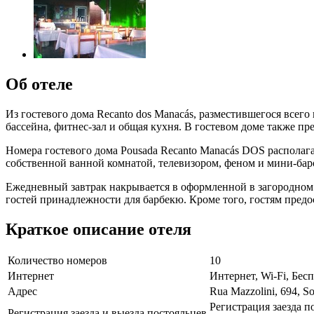
Об отеле
Из гостевого дома Recanto dos Manacás, разместившегося всего
бассейна, фитнес-зал и общая кухня. В гостевом доме также пр
Номера гостевого дома Pousada Recanto Manacás DOS распола
собственной ванной комнатой, телевизором, феном и мини-бар
Ежедневный завтрак накрывается в оформленной в загородном с
гостей принадлежности для барбекю. Кроме того, гостям предо
Краткое описание отеля
Количество номеров
10
Интернет
Интернет, Wi-Fi, Бе
Адрес
Rua Mazzolini, 694, S
Регистрация заезда п
Регистрация заезда и выезда постояльцев