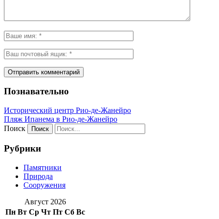
Познавательно
Исторический центр Рио-де-Жанейро
Пляж Ипанема в Рио-де-Жанейро
Поиск
Рубрики
Памятники
Природа
Сооружения
Август 2026
Пн
Вт
Ср
Чт
Пт
Сб
Вс