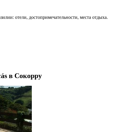
зилии: отели, достопримечательности, места отдыха.
cás в Сокорру