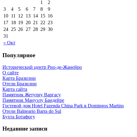
1
2
3
4
5
6
7
8
9
10
11
12
13
14
15
16
17
18
19
20
21
22
23
24
25
26
27
28
29
30
31
« Окт
Популярное
Исторический центр Рио-де-Жанейро
О сайте
Карта Бразилии
Отели Бразилии
Карта сайта
Памятник Жетулиу Варгасу
Памятник Мануэлу Бандейре
Гостевой дом Hotel Fazenda China Park в Domingos Martins
Отели Balneario Barra do Sul
Бухта Ботафогу
Недавние записи