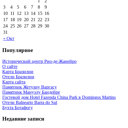
1
2
3
4
5
6
7
8
9
10
11
12
13
14
15
16
17
18
19
20
21
22
23
24
25
26
27
28
29
30
31
« Окт
Популярное
Исторический центр Рио-де-Жанейро
О сайте
Карта Бразилии
Отели Бразилии
Карта сайта
Памятник Жетулиу Варгасу
Памятник Мануэлу Бандейре
Гостевой дом Hotel Fazenda China Park в Domingos Martins
Отели Balneario Barra do Sul
Бухта Ботафогу
Недавние записи