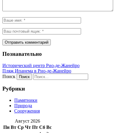
Познавательно
Исторический центр Рио-де-Жанейро
Пляж Ипанема в Рио-де-Жанейро
Поиск
Рубрики
Памятники
Природа
Сооружения
Август 2026
Пн
Вт
Ср
Чт
Пт
Сб
Вс