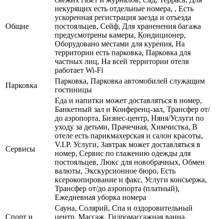
некурящих есть отдельные номера, , Есть
ускоренная регистрация заезда и отъезда
Общие
постояльцев, Сейф, Для храненения багажа
предусмотрены камеры, Кондиционер,
Оборудовано местами для курения, На
территории есть парковка, Парковка для
частных лиц, На всей территории отеля
работает Wi-Fi
Парковка, Парковка автомобилей служащим
Парковка
гостиницы
Еда и напитки может доставляться в номер,
Банкетный зал и Конференц-зал, Трансфер от/
до аэропорта, Бизнес-центр, Няня/Услуги по
уходу за детьми, Прачечная, Химчистка, В
отеле есть парикмахерская и салон красоты,
V.I.P. Услуги, Завтрак может доставляться в
Сервисы
номер, Сервис по глажению одежды для
постояльцев, Люкс для новобрачных, Обмен
валюты, Экскурсионное бюро, Есть
ксерокопирование и факс, Услуги консьержа,
Трансфер от/до аэропорта (платный),
Ежедневная уборка номера
Сауна, Солярий, Спа и оздоровительный
Спорт и
центр, Массаж, Гидромассажная ванна,