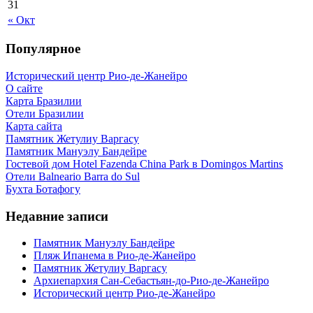
31
« Окт
Популярное
Исторический центр Рио-де-Жанейро
О сайте
Карта Бразилии
Отели Бразилии
Карта сайта
Памятник Жетулиу Варгасу
Памятник Мануэлу Бандейре
Гостевой дом Hotel Fazenda China Park в Domingos Martins
Отели Balneario Barra do Sul
Бухта Ботафогу
Недавние записи
Памятник Мануэлу Бандейре
Пляж Ипанема в Рио-де-Жанейро
Памятник Жетулиу Варгасу
Архиепархия Сан-Себастьян-до-Рио-де-Жанейро
Исторический центр Рио-де-Жанейро