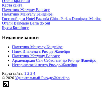
Отели Бразилии
Карта сайта
Памятник Жетулиу Варгасу
Памятник Мануэлу Бандейре
Гостевой дом Hotel Fazenda China Park в Domingos Martins
Отели Balneario Barra do Sul
Бухта Ботафогу
Недавние записи
Памятник Мануэлу Бандейре
Пляж Ипанема в Рио-де-Жанейро
Памятник Жетулиу Варгасу
Архиепархия Сан-Себастьян-до-Рио-де-Жанейро
Исторический центр Рио-де-Жанейро
Карта сайта:
1
2
3
4
© 2026
Удивительный Рио-де-Жанейро