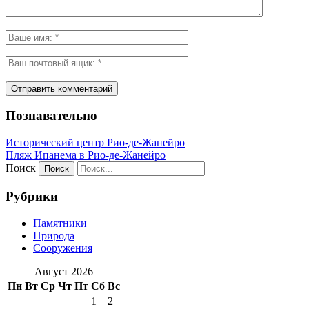
Познавательно
Исторический центр Рио-де-Жанейро
Пляж Ипанема в Рио-де-Жанейро
Поиск
Рубрики
Памятники
Природа
Сооружения
Август 2026
Пн
Вт
Ср
Чт
Пт
Сб
Вс
1
2