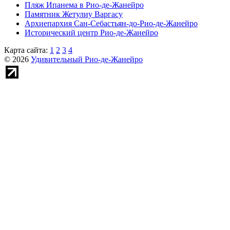
Пляж Ипанема в Рио-де-Жанейро
Памятник Жетулиу Варгасу
Архиепархия Сан-Себастьян-до-Рио-де-Жанейро
Исторический центр Рио-де-Жанейро
Карта сайта:
1
2
3
4
© 2026
Удивительный Рио-де-Жанейро