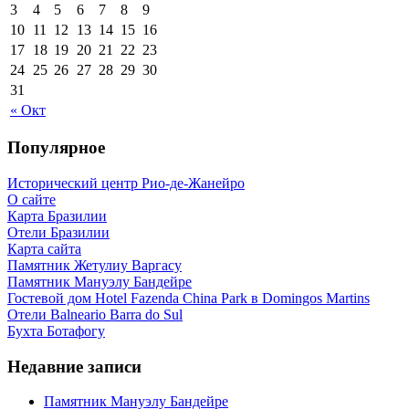
3
4
5
6
7
8
9
10
11
12
13
14
15
16
17
18
19
20
21
22
23
24
25
26
27
28
29
30
31
« Окт
Популярное
Исторический центр Рио-де-Жанейро
О сайте
Карта Бразилии
Отели Бразилии
Карта сайта
Памятник Жетулиу Варгасу
Памятник Мануэлу Бандейре
Гостевой дом Hotel Fazenda China Park в Domingos Martins
Отели Balneario Barra do Sul
Бухта Ботафогу
Недавние записи
Памятник Мануэлу Бандейре