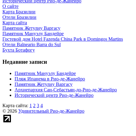
Исторический центр Рио-де-Жанейро
О сайте
Карта Бразилии
Отели Бразилии
Карта сайта
Памятник Жетулиу Варгасу
Памятник Мануэлу Бандейре
Гостевой дом Hotel Fazenda China Park в Domingos Martins
Отели Balneario Barra do Sul
Бухта Ботафогу
Недавние записи
Памятник Мануэлу Бандейре
Пляж Ипанема в Рио-де-Жанейро
Памятник Жетулиу Варгасу
Архиепархия Сан-Себастьян-до-Рио-де-Жанейро
Исторический центр Рио-де-Жанейро
Карта сайта:
1
2
3
4
© 2026
Удивительный Рио-де-Жанейро