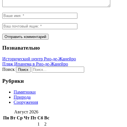
Познавательно
Исторический центр Рио-де-Жанейро
Пляж Ипанема в Рио-де-Жанейро
Поиск
Рубрики
Памятники
Природа
Сооружения
Август 2026
Пн
Вт
Ср
Чт
Пт
Сб
Вс
1
2