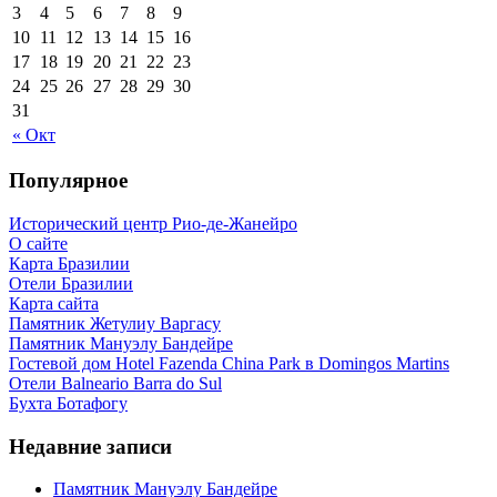
3
4
5
6
7
8
9
10
11
12
13
14
15
16
17
18
19
20
21
22
23
24
25
26
27
28
29
30
31
« Окт
Популярное
Исторический центр Рио-де-Жанейро
О сайте
Карта Бразилии
Отели Бразилии
Карта сайта
Памятник Жетулиу Варгасу
Памятник Мануэлу Бандейре
Гостевой дом Hotel Fazenda China Park в Domingos Martins
Отели Balneario Barra do Sul
Бухта Ботафогу
Недавние записи
Памятник Мануэлу Бандейре