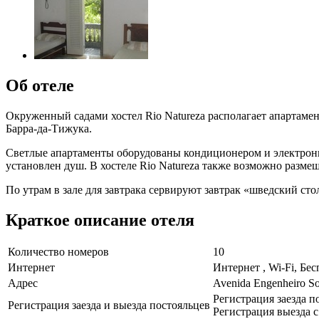
Об отеле
Окруженный садами хостел Rio Natureza располагает апартаме
Барра-да-Тижука.
Светлые апартаменты оборудованы кондиционером и электронн
установлен душ. В хостеле Rio Natureza также возможно разме
По утрам в зале для завтрака сервируют завтрак «шведский сто
Краткое описание отеля
Количество номеров
10
Интернет
Интернет , Wi-Fi, Бе
Адрес
Avenida Engenheiro So
Регистрация заезда по
Регистрация заезда и выезда постояльцев
Регистрация выезда с 