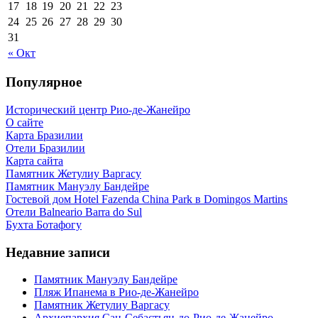
17
18
19
20
21
22
23
24
25
26
27
28
29
30
31
« Окт
Популярное
Исторический центр Рио-де-Жанейро
О сайте
Карта Бразилии
Отели Бразилии
Карта сайта
Памятник Жетулиу Варгасу
Памятник Мануэлу Бандейре
Гостевой дом Hotel Fazenda China Park в Domingos Martins
Отели Balneario Barra do Sul
Бухта Ботафогу
Недавние записи
Памятник Мануэлу Бандейре
Пляж Ипанема в Рио-де-Жанейро
Памятник Жетулиу Варгасу
Архиепархия Сан-Себастьян-до-Рио-де-Жанейро