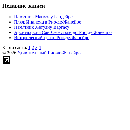
Недавние записи
Памятник Мануэлу Бандейре
Пляж Ипанема в Рио-де-Жанейро
Памятник Жетулиу Варгасу
Архиепархия Сан-Себастьян-до-Рио-де-Жанейро
Исторический центр Рио-де-Жанейро
Карта сайта:
1
2
3
4
© 2026
Удивительный Рио-де-Жанейро