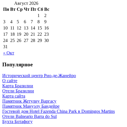
Август 2026
Пн
Вт
Ср
Чт
Пт
Сб
Вс
1
2
3
4
5
6
7
8
9
10
11
12
13
14
15
16
17
18
19
20
21
22
23
24
25
26
27
28
29
30
31
« Окт
Популярное
Исторический центр Рио-де-Жанейро
О сайте
Карта Бразилии
Отели Бразилии
Карта сайта
Памятник Жетулиу Варгасу
Памятник Мануэлу Бандейре
Гостевой дом Hotel Fazenda China Park в Domingos Martins
Отели Balneario Barra do Sul
Бухта Ботафогу