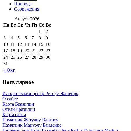
Природа
Сооружения
Август 2026
Пн
Вт
Ср
Чт
Пт
Сб
Вс
1
2
3
4
5
6
7
8
9
10
11
12
13
14
15
16
17
18
19
20
21
22
23
24
25
26
27
28
29
30
31
« Окт
Популярное
Исторический центр Рио-де-Жанейро
О сайте
Карта Бразилии
Отели Бразилии
Карта сайта
Памятник Жетулиу Варгасу
Памятник Мануэлу Бандейре
Гостевой дом Hotel Fazenda China Park в Domingos Martins