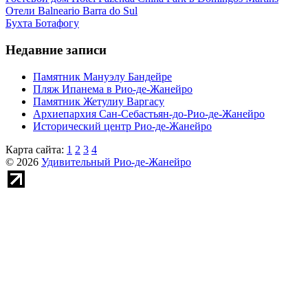
Отели Balneario Barra do Sul
Бухта Ботафогу
Недавние записи
Памятник Мануэлу Бандейре
Пляж Ипанема в Рио-де-Жанейро
Памятник Жетулиу Варгасу
Архиепархия Сан-Себастьян-до-Рио-де-Жанейро
Исторический центр Рио-де-Жанейро
Карта сайта:
1
2
3
4
© 2026
Удивительный Рио-де-Жанейро