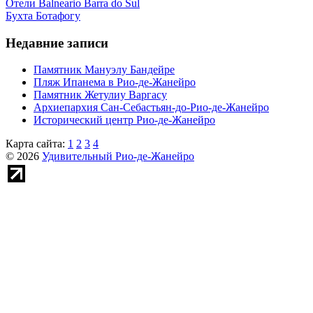
Отели Balneario Barra do Sul
Бухта Ботафогу
Недавние записи
Памятник Мануэлу Бандейре
Пляж Ипанема в Рио-де-Жанейро
Памятник Жетулиу Варгасу
Архиепархия Сан-Себастьян-до-Рио-де-Жанейро
Исторический центр Рио-де-Жанейро
Карта сайта:
1
2
3
4
© 2026
Удивительный Рио-де-Жанейро