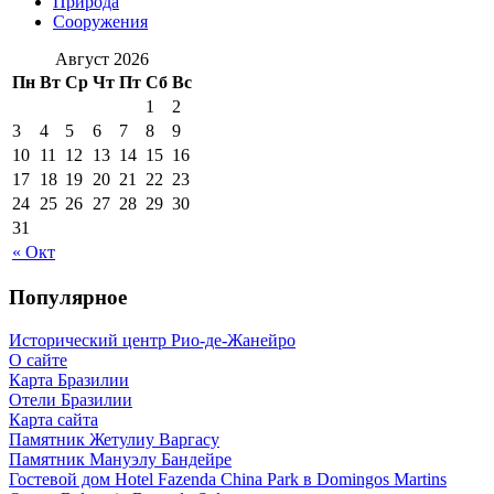
Природа
Сооружения
Август 2026
Пн
Вт
Ср
Чт
Пт
Сб
Вс
1
2
3
4
5
6
7
8
9
10
11
12
13
14
15
16
17
18
19
20
21
22
23
24
25
26
27
28
29
30
31
« Окт
Популярное
Исторический центр Рио-де-Жанейро
О сайте
Карта Бразилии
Отели Бразилии
Карта сайта
Памятник Жетулиу Варгасу
Памятник Мануэлу Бандейре
Гостевой дом Hotel Fazenda China Park в Domingos Martins