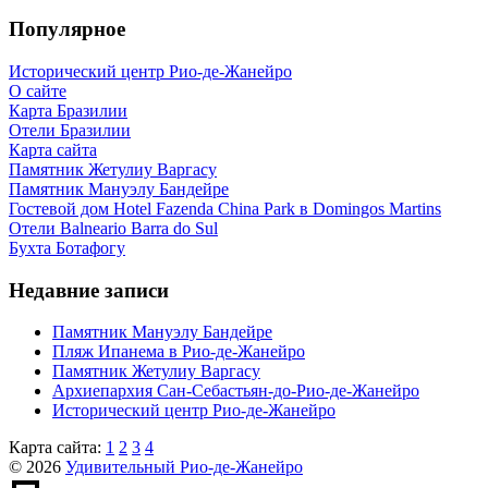
Популярное
Исторический центр Рио-де-Жанейро
О сайте
Карта Бразилии
Отели Бразилии
Карта сайта
Памятник Жетулиу Варгасу
Памятник Мануэлу Бандейре
Гостевой дом Hotel Fazenda China Park в Domingos Martins
Отели Balneario Barra do Sul
Бухта Ботафогу
Недавние записи
Памятник Мануэлу Бандейре
Пляж Ипанема в Рио-де-Жанейро
Памятник Жетулиу Варгасу
Архиепархия Сан-Себастьян-до-Рио-де-Жанейро
Исторический центр Рио-де-Жанейро
Карта сайта:
1
2
3
4
© 2026
Удивительный Рио-де-Жанейро