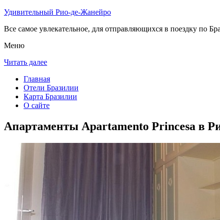
Удивительный Рио-де-Жанейро
Все самое увлекательное, для отправляющихся в поездку по Бра
Меню
Читать далее
Главная
Отели Бразилии
Карта Бразилии
О сайте
Апартаменты Apartamento Princesa в Р