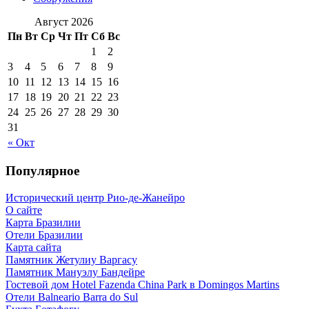
Август 2026
Пн
Вт
Ср
Чт
Пт
Сб
Вс
1
2
3
4
5
6
7
8
9
10
11
12
13
14
15
16
17
18
19
20
21
22
23
24
25
26
27
28
29
30
31
« Окт
Популярное
Исторический центр Рио-де-Жанейро
О сайте
Карта Бразилии
Отели Бразилии
Карта сайта
Памятник Жетулиу Варгасу
Памятник Мануэлу Бандейре
Гостевой дом Hotel Fazenda China Park в Domingos Martins
Отели Balneario Barra do Sul