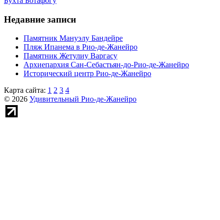
Бухта Ботафогу
Недавние записи
Памятник Мануэлу Бандейре
Пляж Ипанема в Рио-де-Жанейро
Памятник Жетулиу Варгасу
Архиепархия Сан-Себастьян-до-Рио-де-Жанейро
Исторический центр Рио-де-Жанейро
Карта сайта:
1
2
3
4
© 2026
Удивительный Рио-де-Жанейро