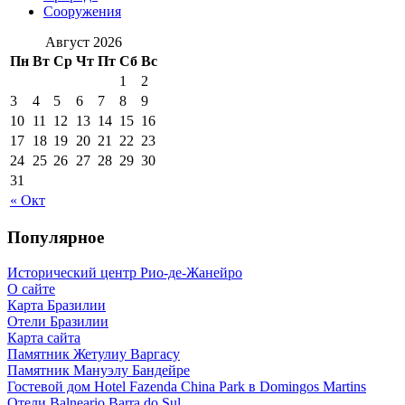
Сооружения
Август 2026
Пн
Вт
Ср
Чт
Пт
Сб
Вс
1
2
3
4
5
6
7
8
9
10
11
12
13
14
15
16
17
18
19
20
21
22
23
24
25
26
27
28
29
30
31
« Окт
Популярное
Исторический центр Рио-де-Жанейро
О сайте
Карта Бразилии
Отели Бразилии
Карта сайта
Памятник Жетулиу Варгасу
Памятник Мануэлу Бандейре
Гостевой дом Hotel Fazenda China Park в Domingos Martins
Отели Balneario Barra do Sul