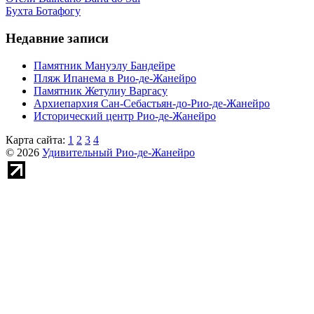
Бухта Ботафогу
Недавние записи
Памятник Мануэлу Бандейре
Пляж Ипанема в Рио-де-Жанейро
Памятник Жетулиу Варгасу
Архиепархия Сан-Себастьян-до-Рио-де-Жанейро
Исторический центр Рио-де-Жанейро
Карта сайта:
1
2
3
4
© 2026
Удивительный Рио-де-Жанейро