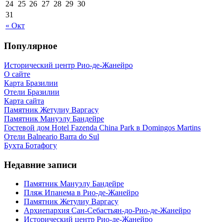
24
25
26
27
28
29
30
31
« Окт
Популярное
Исторический центр Рио-де-Жанейро
О сайте
Карта Бразилии
Отели Бразилии
Карта сайта
Памятник Жетулиу Варгасу
Памятник Мануэлу Бандейре
Гостевой дом Hotel Fazenda China Park в Domingos Martins
Отели Balneario Barra do Sul
Бухта Ботафогу
Недавние записи
Памятник Мануэлу Бандейре
Пляж Ипанема в Рио-де-Жанейро
Памятник Жетулиу Варгасу
Архиепархия Сан-Себастьян-до-Рио-де-Жанейро
Исторический центр Рио-де-Жанейро