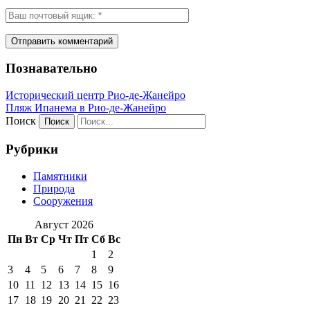
Познавательно
Исторический центр Рио-де-Жанейро
Пляж Ипанема в Рио-де-Жанейро
Поиск
Рубрики
Памятники
Природа
Сооружения
Август 2026
Пн
Вт
Ср
Чт
Пт
Сб
Вс
1
2
3
4
5
6
7
8
9
10
11
12
13
14
15
16
17
18
19
20
21
22
23