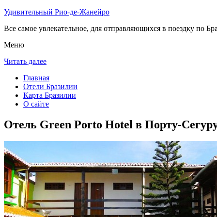
Удивительный Рио-де-Жанейро
Все самое увлекательное, для отправляющихся в поездку по Бра
Меню
Читать далее
Главная
Отели Бразилии
Карта Бразилии
О сайте
Отель Green Porto Hotel в Порту-Сегур