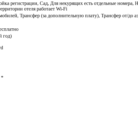
ойка регистрации, Сад, Для некурящих есть отдельные номера, Н
ерритории отеля работает Wi-Fi
обилей, Трансфер (за дополнительную плату), Трансфер от/до а
есплатно
й год)
rd
ы
*