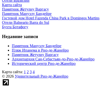
Отели Бразилии
Карта сайта
Памятник Жетулиу Варгасу
Памятник Мануэлу Бандейре
Гостевой дом Hotel Fazenda China Park в Domingos Martins
Отели Balneario Barra do Sul
Бухта Ботафогу
Недавние записи
Памятник Мануэлу Бандейре
Пляж Ипанема в Рио-де-Жанейро
Памятник Жетулиу Варгасу
Архиепархия Сан-Себастьян-до-Рио-де-Жанейро
Исторический центр Рио-де-Жанейро
Карта сайта:
1
2
3
4
© 2026
Удивительный Рио-де-Жанейро