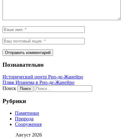
Познавательно
Исторический центр Рио-де-Жанейро
Пляж Ипанема в Рио-де-Жанейро
Поиск
Рубрики
Памятники
Природа
Сооружения
Август 2026