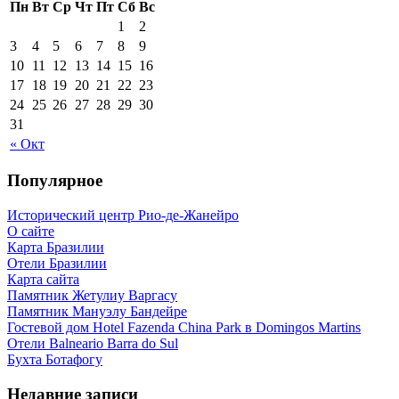
Пн
Вт
Ср
Чт
Пт
Сб
Вс
1
2
3
4
5
6
7
8
9
10
11
12
13
14
15
16
17
18
19
20
21
22
23
24
25
26
27
28
29
30
31
« Окт
Популярное
Исторический центр Рио-де-Жанейро
О сайте
Карта Бразилии
Отели Бразилии
Карта сайта
Памятник Жетулиу Варгасу
Памятник Мануэлу Бандейре
Гостевой дом Hotel Fazenda China Park в Domingos Martins
Отели Balneario Barra do Sul
Бухта Ботафогу
Недавние записи