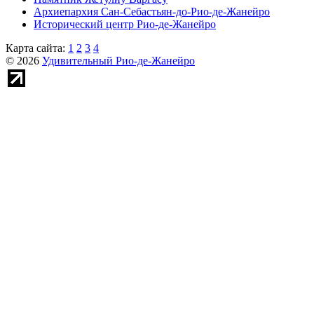
Архиепархия Сан-Себастьян-до-Рио-де-Жанейро
Исторический центр Рио-де-Жанейро
Карта сайта:
1
2
3
4
© 2026
Удивительный Рио-де-Жанейро