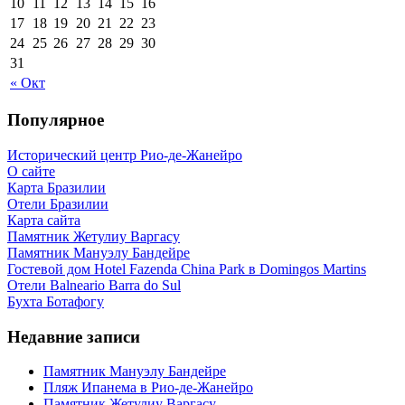
10
11
12
13
14
15
16
17
18
19
20
21
22
23
24
25
26
27
28
29
30
31
« Окт
Популярное
Исторический центр Рио-де-Жанейро
О сайте
Карта Бразилии
Отели Бразилии
Карта сайта
Памятник Жетулиу Варгасу
Памятник Мануэлу Бандейре
Гостевой дом Hotel Fazenda China Park в Domingos Martins
Отели Balneario Barra do Sul
Бухта Ботафогу
Недавние записи
Памятник Мануэлу Бандейре
Пляж Ипанема в Рио-де-Жанейро
Памятник Жетулиу Варгасу