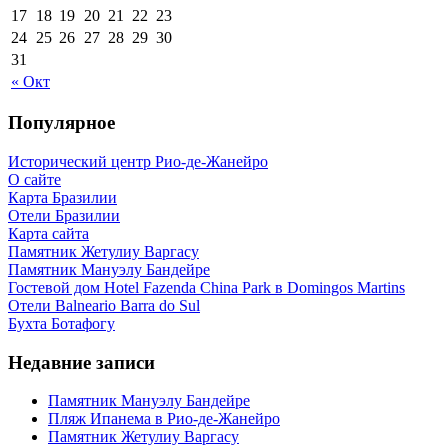
17
18
19
20
21
22
23
24
25
26
27
28
29
30
31
« Окт
Популярное
Исторический центр Рио-де-Жанейро
О сайте
Карта Бразилии
Отели Бразилии
Карта сайта
Памятник Жетулиу Варгасу
Памятник Мануэлу Бандейре
Гостевой дом Hotel Fazenda China Park в Domingos Martins
Отели Balneario Barra do Sul
Бухта Ботафогу
Недавние записи
Памятник Мануэлу Бандейре
Пляж Ипанема в Рио-де-Жанейро
Памятник Жетулиу Варгасу