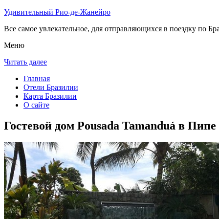
Удивительный Рио-де-Жанейро
Все самое увлекательное, для отправляющихся в поездку по Бра
Меню
Читать далее
Главная
Отели Бразилии
Карта Бразилии
О сайте
Гостевой дом Pousada Tamanduá в Пипе