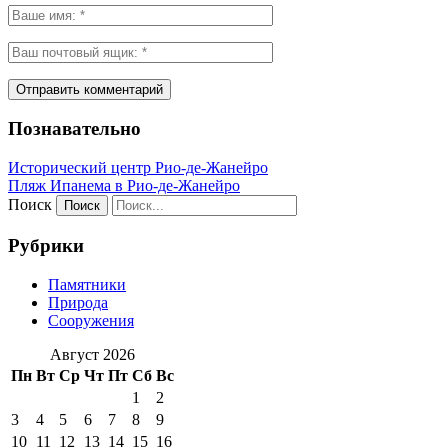
Познавательно
Исторический центр Рио-де-Жанейро
Пляж Ипанема в Рио-де-Жанейро
Поиск
Рубрики
Памятники
Природа
Сооружения
Август 2026
Пн
Вт
Ср
Чт
Пт
Сб
Вс
1
2
3
4
5
6
7
8
9
10
11
12
13
14
15
16