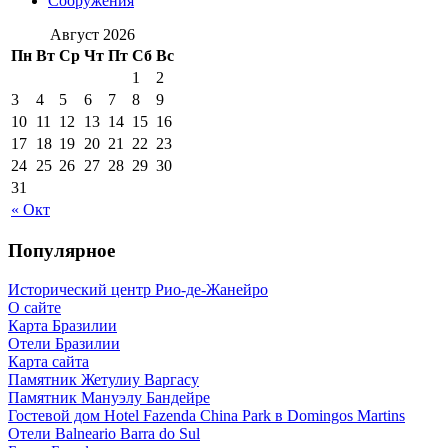
Сооружения
Август 2026
Пн
Вт
Ср
Чт
Пт
Сб
Вс
1
2
3
4
5
6
7
8
9
10
11
12
13
14
15
16
17
18
19
20
21
22
23
24
25
26
27
28
29
30
31
« Окт
Популярное
Исторический центр Рио-де-Жанейро
О сайте
Карта Бразилии
Отели Бразилии
Карта сайта
Памятник Жетулиу Варгасу
Памятник Мануэлу Бандейре
Гостевой дом Hotel Fazenda China Park в Domingos Martins
Отели Balneario Barra do Sul