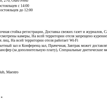
o, 270, Ouro Preto
остояльцев с 14:00
остояльцев до 12:00
точная стойка регистрации, Доставка свежих газет и журналов, С
смотрены камеры, На всей территории отеля запрещено курение,
х лиц, На всей территории отеля работает Wi-Fi
кетный зал и Конференц-зал, Прачечная, Завтрак может доставлят
рансфер (за дополнительную плату), Специальные диетические ме
lub, Maestro
ы
*