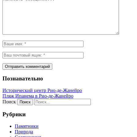
Познавательно
Исторический центр Рио-де-Жанейро
Пляж Ипанема в Рио-де-Жанейро
Поиск
Рубрики
Памятники
Природа