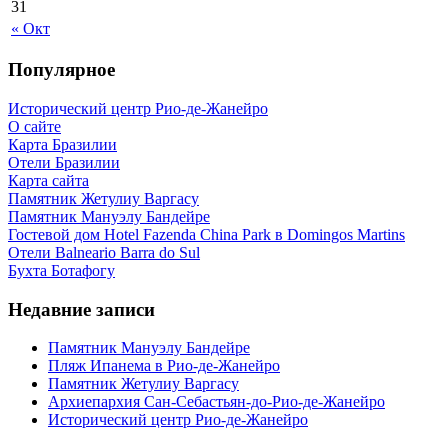
31
« Окт
Популярное
Исторический центр Рио-де-Жанейро
О сайте
Карта Бразилии
Отели Бразилии
Карта сайта
Памятник Жетулиу Варгасу
Памятник Мануэлу Бандейре
Гостевой дом Hotel Fazenda China Park в Domingos Martins
Отели Balneario Barra do Sul
Бухта Ботафогу
Недавние записи
Памятник Мануэлу Бандейре
Пляж Ипанема в Рио-де-Жанейро
Памятник Жетулиу Варгасу
Архиепархия Сан-Себастьян-до-Рио-де-Жанейро
Исторический центр Рио-де-Жанейро