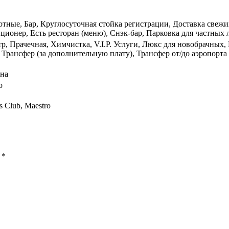
ные, Бар, Круглосуточная стойка регистрации, Доставка свежих 
онер, Есть ресторан (меню), Снэк-бар, Парковка для частных л
р, Прачечная, Химчистка, V.I.P. Услуги, Люкс для новобрачных,
, Трансфер (за дополнительную плату), Трансфер от/до аэропорт
нна
о
s Club, Maestro
ы
*