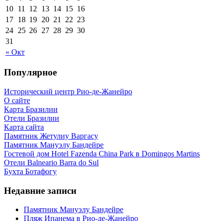
10
11
12
13
14
15
16
17
18
19
20
21
22
23
24
25
26
27
28
29
30
31
« Окт
Популярное
Исторический центр Рио-де-Жанейро
О сайте
Карта Бразилии
Отели Бразилии
Карта сайта
Памятник Жетулиу Варгасу
Памятник Мануэлу Бандейре
Гостевой дом Hotel Fazenda China Park в Domingos Martins
Отели Balneario Barra do Sul
Бухта Ботафогу
Недавние записи
Памятник Мануэлу Бандейре
Пляж Ипанема в Рио-де-Жанейро