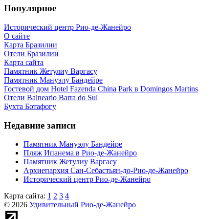
Популярное
Исторический центр Рио-де-Жанейро
О сайте
Карта Бразилии
Отели Бразилии
Карта сайта
Памятник Жетулиу Варгасу
Памятник Мануэлу Бандейре
Гостевой дом Hotel Fazenda China Park в Domingos Martins
Отели Balneario Barra do Sul
Бухта Ботафогу
Недавние записи
Памятник Мануэлу Бандейре
Пляж Ипанема в Рио-де-Жанейро
Памятник Жетулиу Варгасу
Архиепархия Сан-Себастьян-до-Рио-де-Жанейро
Исторический центр Рио-де-Жанейро
Карта сайта:
1
2
3
4
© 2026
Удивительный Рио-де-Жанейро