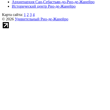
Архиепархия Сан-Себастьян-до-Рио-де-Жанейро
Исторический центр Рио-де-Жанейро
Карта сайта:
1
2
3
4
© 2026
Удивительный Рио-де-Жанейро