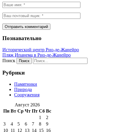
Познавательно
Исторический центр Рио-де-Жанейро
Пляж Ипанема в Рио-де-Жанейро
Поиск
Рубрики
Памятники
Природа
Сооружения
Август 2026
Пн
Вт
Ср
Чт
Пт
Сб
Вс
1
2
3
4
5
6
7
8
9
10
11
12
13
14
15
16