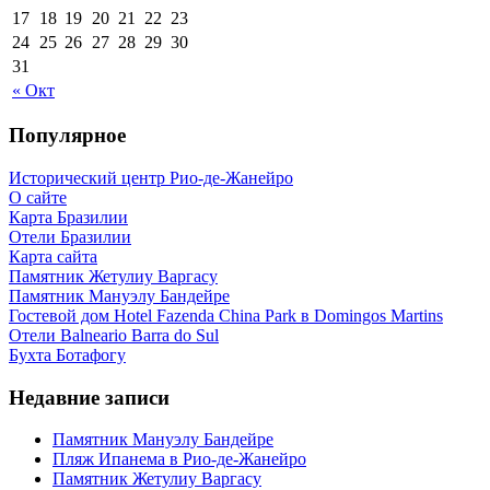
17
18
19
20
21
22
23
24
25
26
27
28
29
30
31
« Окт
Популярное
Исторический центр Рио-де-Жанейро
О сайте
Карта Бразилии
Отели Бразилии
Карта сайта
Памятник Жетулиу Варгасу
Памятник Мануэлу Бандейре
Гостевой дом Hotel Fazenda China Park в Domingos Martins
Отели Balneario Barra do Sul
Бухта Ботафогу
Недавние записи
Памятник Мануэлу Бандейре
Пляж Ипанема в Рио-де-Жанейро
Памятник Жетулиу Варгасу