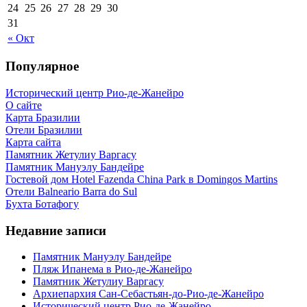
24
25
26
27
28
29
30
31
« Окт
Популярное
Исторический центр Рио-де-Жанейро
О сайте
Карта Бразилии
Отели Бразилии
Карта сайта
Памятник Жетулиу Варгасу
Памятник Мануэлу Бандейре
Гостевой дом Hotel Fazenda China Park в Domingos Martins
Отели Balneario Barra do Sul
Бухта Ботафогу
Недавние записи
Памятник Мануэлу Бандейре
Пляж Ипанема в Рио-де-Жанейро
Памятник Жетулиу Варгасу
Архиепархия Сан-Себастьян-до-Рио-де-Жанейро
Исторический центр Рио-де-Жанейро