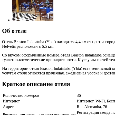
Об отеле
Отель Braston Indaiatuba (Ybia) находится 4,4 км от центра г
Helvetia расположен в 6,5 км.
Со вкусом оформленные номера отеля Braston Indaiatuba осна
туалетно-косметические принадлежности. К услугам гостей те
На территории отеля Braston Indaiatuba (Ybia) есть теннисный к
услугам отеля относятся прачечная, ежедневная уборка и доста
Краткое описание отеля
Количество номеров
36
Интернет
Интернет, Wi-Fi, Бе
Адрес
Rua Alemanha, 76
Регистрация заезда п
Регистрация заезда и выезда постояльцев