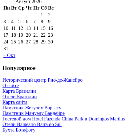
Август 2026
Пн
Вт
Ср
Чт
Пт
Сб
Вс
1
2
3
4
5
6
7
8
9
10
11
12
13
14
15
16
17
18
19
20
21
22
23
24
25
26
27
28
29
30
31
« Окт
Популярное
Исторический центр Рио-де-Жанейро
О сайте
Карта Бразилии
Отели Бразилии
Карта сайта
Памятник Жетулиу Варгасу
Памятник Мануэлу Бандейре
Гостевой дом Hotel Fazenda China Park в Domingos Martins
Отели Balneario Barra do Sul
Бухта Ботафогу