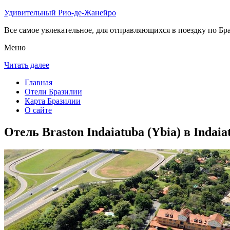
Удивительный Рио-де-Жанейро
Все самое увлекательное, для отправляющихся в поездку по Бра
Меню
Читать далее
Главная
Отели Бразилии
Карта Бразилии
О сайте
Отель Braston Indaiatuba (Ybia) в Indaia