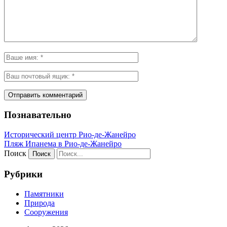
Познавательно
Исторический центр Рио-де-Жанейро
Пляж Ипанема в Рио-де-Жанейро
Поиск
Рубрики
Памятники
Природа
Сооружения