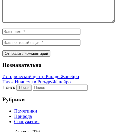
Познавательно
Исторический центр Рио-де-Жанейро
Пляж Ипанема в Рио-де-Жанейро
Поиск
Рубрики
Памятники
Природа
Сооружения
Август 2026