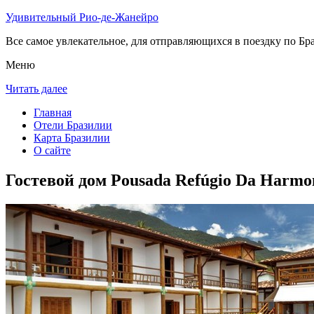
Удивительный Рио-де-Жанейро
Все самое увлекательное, для отправляющихся в поездку по Бра
Меню
Читать далее
Главная
Отели Бразилии
Карта Бразилии
О сайте
Гостевой дом Pousada Refúgio Da Harmo