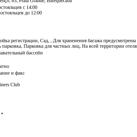
enço, 63, Praia Grande, Barequecaba
остояльцев с 14:00
остояльцев до 12:00
тойка регистрации, Сад, , Для храненения багажа предусмотрен
 парковка, Парковка для частных лиц, На всей территории отеля
лавательный бассейн
атно
ание и факс
iners Club
ы
*