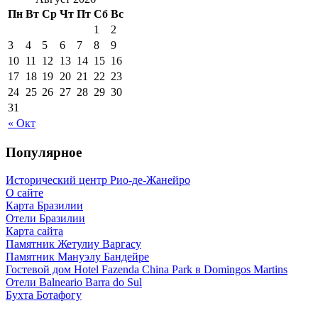
Пн
Вт
Ср
Чт
Пт
Сб
Вс
1
2
3
4
5
6
7
8
9
10
11
12
13
14
15
16
17
18
19
20
21
22
23
24
25
26
27
28
29
30
31
« Окт
Популярное
Исторический центр Рио-де-Жанейро
О сайте
Карта Бразилии
Отели Бразилии
Карта сайта
Памятник Жетулиу Варгасу
Памятник Мануэлу Бандейре
Гостевой дом Hotel Fazenda China Park в Domingos Martins
Отели Balneario Barra do Sul
Бухта Ботафогу