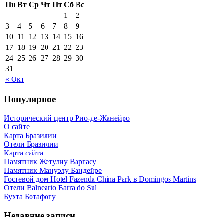
Пн
Вт
Ср
Чт
Пт
Сб
Вс
1
2
3
4
5
6
7
8
9
10
11
12
13
14
15
16
17
18
19
20
21
22
23
24
25
26
27
28
29
30
31
« Окт
Популярное
Исторический центр Рио-де-Жанейро
О сайте
Карта Бразилии
Отели Бразилии
Карта сайта
Памятник Жетулиу Варгасу
Памятник Мануэлу Бандейре
Гостевой дом Hotel Fazenda China Park в Domingos Martins
Отели Balneario Barra do Sul
Бухта Ботафогу
Недавние записи