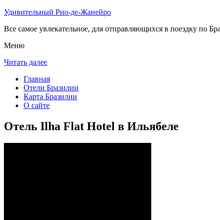
Удивительный Рио-де-Жанейро
Все самое увлекательное, для отправляющихся в поездку по Бра
Меню
Читать далее
Главная
Отели Бразилии
Карта Бразилии
О сайте
Отель Ilha Flat Hotel в Ильябеле