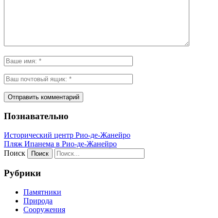
Познавательно
Исторический центр Рио-де-Жанейро
Пляж Ипанема в Рио-де-Жанейро
Поиск
Рубрики
Памятники
Природа
Сооружения