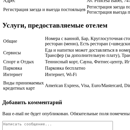
Адрес
Av. Princesa Isabel, 74
Регистрация заезда п
Регистрация заезда и выезда постояльцев
Регистрация выезда п
Услуги, предоставляемые отелем
Номера с ванной, Бар, Круглосуточная ст
Общие
ресторан (меню), Есть ресторан («шведск
Еда и напитки может доставляться в номе
Сервисы
Трансфер (за дополнительную плату), Тра
Спорт и Отдых
Теннисный корт, Сауна, Фитнес-центр, И
Парковка
Парковка бесплатно
Интернет
Интернет, Wi-Fi
Виды принимаемых
American Express, Visa, Euro/Mastercard, Di
кредитных карт
Добавить комментарий
Ваш e-mail не будет опубликован.
Обязательные поля помечен