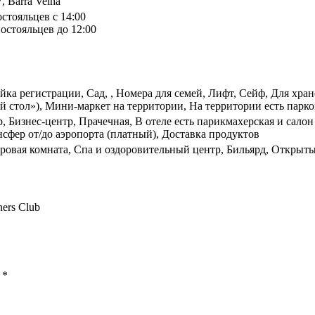
7, Barra Velha
остояльцев с 14:00
остояльцев до 12:00
ойка регистрации, Сад, , Номера для семей, Лифт, Сейф, Для хр
ий стол»), Мини-маркет на территории, На территории есть парк
р, Бизнес-центр, Прачечная, В отеле есть парикмахерская и сал
нсфер от/до аэропорта (платный), Доставка продуктов
гровая комната, Спа и оздоровительный центр, Бильярд, Открыт
ners Club
ы
*