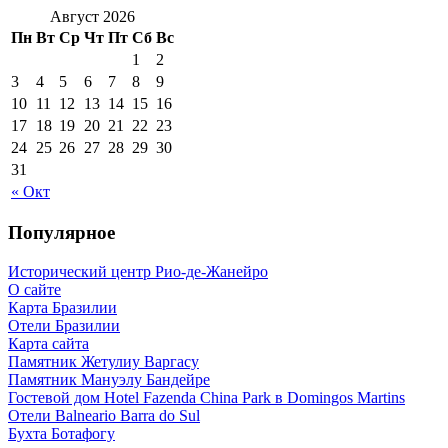
Август 2026
Пн
Вт
Ср
Чт
Пт
Сб
Вс
1
2
3
4
5
6
7
8
9
10
11
12
13
14
15
16
17
18
19
20
21
22
23
24
25
26
27
28
29
30
31
« Окт
Популярное
Исторический центр Рио-де-Жанейро
О сайте
Карта Бразилии
Отели Бразилии
Карта сайта
Памятник Жетулиу Варгасу
Памятник Мануэлу Бандейре
Гостевой дом Hotel Fazenda China Park в Domingos Martins
Отели Balneario Barra do Sul
Бухта Ботафогу