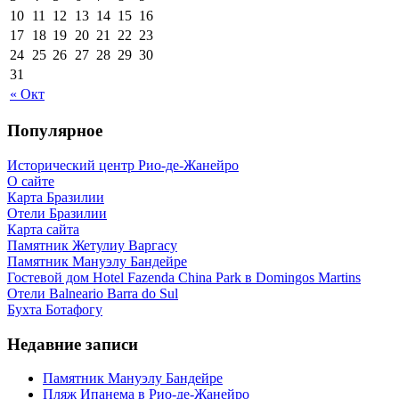
10
11
12
13
14
15
16
17
18
19
20
21
22
23
24
25
26
27
28
29
30
31
« Окт
Популярное
Исторический центр Рио-де-Жанейро
О сайте
Карта Бразилии
Отели Бразилии
Карта сайта
Памятник Жетулиу Варгасу
Памятник Мануэлу Бандейре
Гостевой дом Hotel Fazenda China Park в Domingos Martins
Отели Balneario Barra do Sul
Бухта Ботафогу
Недавние записи
Памятник Мануэлу Бандейре
Пляж Ипанема в Рио-де-Жанейро