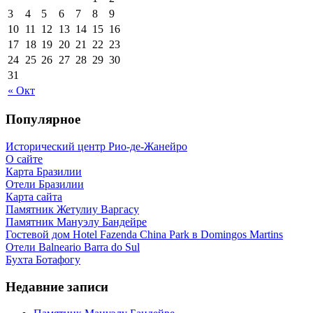
3
4
5
6
7
8
9
10
11
12
13
14
15
16
17
18
19
20
21
22
23
24
25
26
27
28
29
30
31
« Окт
Популярное
Исторический центр Рио-де-Жанейро
О сайте
Карта Бразилии
Отели Бразилии
Карта сайта
Памятник Жетулиу Варгасу
Памятник Мануэлу Бандейре
Гостевой дом Hotel Fazenda China Park в Domingos Martins
Отели Balneario Barra do Sul
Бухта Ботафогу
Недавние записи