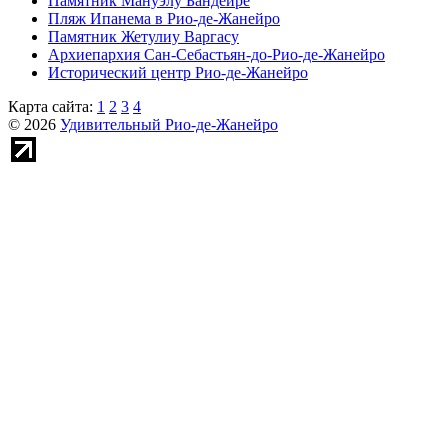
Памятник Мануэлу Бандейре
Пляж Ипанема в Рио-де-Жанейро
Памятник Жетулиу Варгасу
Архиепархия Сан-Себастьян-до-Рио-де-Жанейро
Исторический центр Рио-де-Жанейро
Карта сайта:
1
2
3
4
© 2026
Удивительный Рио-де-Жанейро