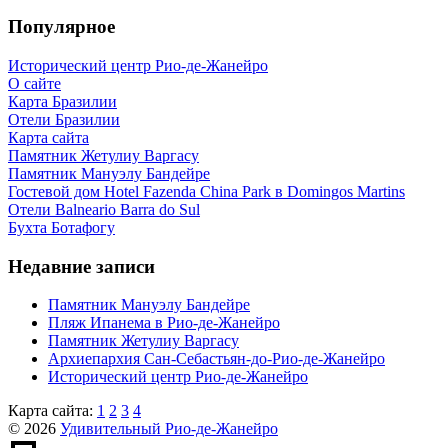
Популярное
Исторический центр Рио-де-Жанейро
О сайте
Карта Бразилии
Отели Бразилии
Карта сайта
Памятник Жетулиу Варгасу
Памятник Мануэлу Бандейре
Гостевой дом Hotel Fazenda China Park в Domingos Martins
Отели Balneario Barra do Sul
Бухта Ботафогу
Недавние записи
Памятник Мануэлу Бандейре
Пляж Ипанема в Рио-де-Жанейро
Памятник Жетулиу Варгасу
Архиепархия Сан-Себастьян-до-Рио-де-Жанейро
Исторический центр Рио-де-Жанейро
Карта сайта:
1
2
3
4
© 2026
Удивительный Рио-де-Жанейро