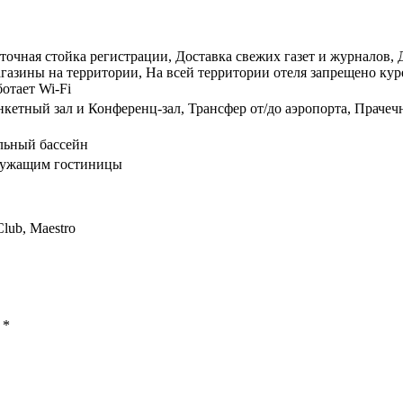
уточная стойка регистрации, Доставка свежих газет и журналов,
азины на территории, На всей территории отеля запрещено кур
отает Wi-Fi
нкетный зал и Конференц-зал, Трансфер от/до аэропорта, Прачеч
льный бассейн
служащим гостиницы
Club, Maestro
ы
*