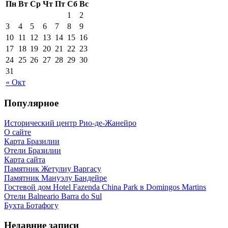
Пн
Вт
Ср
Чт
Пт
Сб
Вс
1
2
3
4
5
6
7
8
9
10
11
12
13
14
15
16
17
18
19
20
21
22
23
24
25
26
27
28
29
30
31
« Окт
Популярное
Исторический центр Рио-де-Жанейро
О сайте
Карта Бразилии
Отели Бразилии
Карта сайта
Памятник Жетулиу Варгасу
Памятник Мануэлу Бандейре
Гостевой дом Hotel Fazenda China Park в Domingos Martins
Отели Balneario Barra do Sul
Бухта Ботафогу
Недавние записи