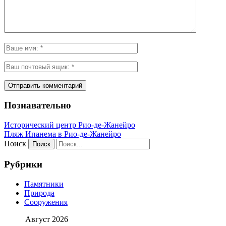
Познавательно
Исторический центр Рио-де-Жанейро
Пляж Ипанема в Рио-де-Жанейро
Поиск
Рубрики
Памятники
Природа
Сооружения
Август 2026