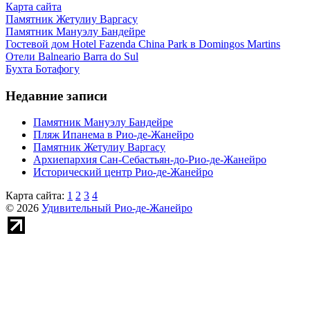
Карта сайта
Памятник Жетулиу Варгасу
Памятник Мануэлу Бандейре
Гостевой дом Hotel Fazenda China Park в Domingos Martins
Отели Balneario Barra do Sul
Бухта Ботафогу
Недавние записи
Памятник Мануэлу Бандейре
Пляж Ипанема в Рио-де-Жанейро
Памятник Жетулиу Варгасу
Архиепархия Сан-Себастьян-до-Рио-де-Жанейро
Исторический центр Рио-де-Жанейро
Карта сайта:
1
2
3
4
© 2026
Удивительный Рио-де-Жанейро