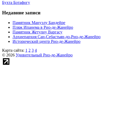
Бухта Ботафогу
Недавние записи
Памятник Мануэлу Бандейре
Пляж Ипанема в Рио-де-Жанейро
Памятник Жетулиу Варгасу
Архиепархия Сан-Себастьян-до-Рио-де-Жанейро
Исторический центр Рио-де-Жанейро
Карта сайта:
1
2
3
4
© 2026
Удивительный Рио-де-Жанейро