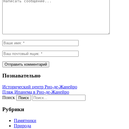
Познавательно
Исторический центр Рио-де-Жанейро
Пляж Ипанема в Рио-де-Жанейро
Поиск
Рубрики
Памятники
Природа