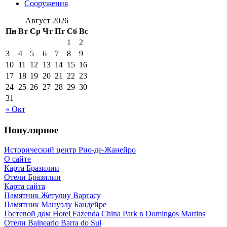
Сооружения
Август 2026
Пн
Вт
Ср
Чт
Пт
Сб
Вс
1
2
3
4
5
6
7
8
9
10
11
12
13
14
15
16
17
18
19
20
21
22
23
24
25
26
27
28
29
30
31
« Окт
Популярное
Исторический центр Рио-де-Жанейро
О сайте
Карта Бразилии
Отели Бразилии
Карта сайта
Памятник Жетулиу Варгасу
Памятник Мануэлу Бандейре
Гостевой дом Hotel Fazenda China Park в Domingos Martins
Отели Balneario Barra do Sul