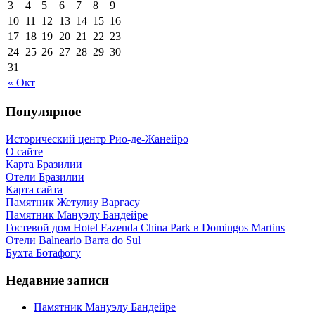
3
4
5
6
7
8
9
10
11
12
13
14
15
16
17
18
19
20
21
22
23
24
25
26
27
28
29
30
31
« Окт
Популярное
Исторический центр Рио-де-Жанейро
О сайте
Карта Бразилии
Отели Бразилии
Карта сайта
Памятник Жетулиу Варгасу
Памятник Мануэлу Бандейре
Гостевой дом Hotel Fazenda China Park в Domingos Martins
Отели Balneario Barra do Sul
Бухта Ботафогу
Недавние записи
Памятник Мануэлу Бандейре