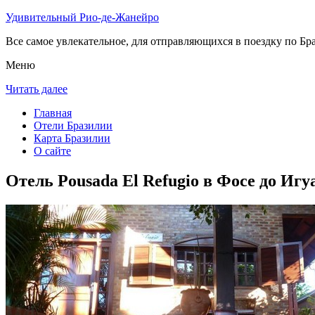
Удивительный Рио-де-Жанейро
Все самое увлекательное, для отправляющихся в поездку по Бра
Меню
Читать далее
Главная
Отели Бразилии
Карта Бразилии
О сайте
Отель Pousada El Refugio в Фосе до Игу