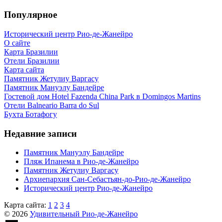
Популярное
Исторический центр Рио-де-Жанейро
О сайте
Карта Бразилии
Отели Бразилии
Карта сайта
Памятник Жетулиу Варгасу
Памятник Мануэлу Бандейре
Гостевой дом Hotel Fazenda China Park в Domingos Martins
Отели Balneario Barra do Sul
Бухта Ботафогу
Недавние записи
Памятник Мануэлу Бандейре
Пляж Ипанема в Рио-де-Жанейро
Памятник Жетулиу Варгасу
Архиепархия Сан-Себастьян-до-Рио-де-Жанейро
Исторический центр Рио-де-Жанейро
Карта сайта:
1
2
3
4
© 2026
Удивительный Рио-де-Жанейро