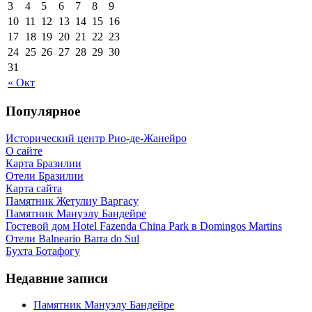
3
4
5
6
7
8
9
10
11
12
13
14
15
16
17
18
19
20
21
22
23
24
25
26
27
28
29
30
31
« Окт
Популярное
Исторический центр Рио-де-Жанейро
О сайте
Карта Бразилии
Отели Бразилии
Карта сайта
Памятник Жетулиу Варгасу
Памятник Мануэлу Бандейре
Гостевой дом Hotel Fazenda China Park в Domingos Martins
Отели Balneario Barra do Sul
Бухта Ботафогу
Недавние записи
Памятник Мануэлу Бандейре