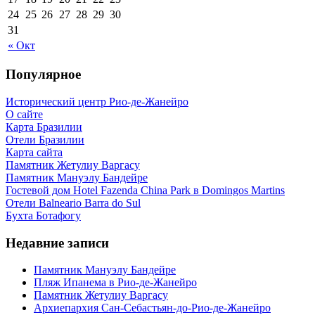
24
25
26
27
28
29
30
31
« Окт
Популярное
Исторический центр Рио-де-Жанейро
О сайте
Карта Бразилии
Отели Бразилии
Карта сайта
Памятник Жетулиу Варгасу
Памятник Мануэлу Бандейре
Гостевой дом Hotel Fazenda China Park в Domingos Martins
Отели Balneario Barra do Sul
Бухта Ботафогу
Недавние записи
Памятник Мануэлу Бандейре
Пляж Ипанема в Рио-де-Жанейро
Памятник Жетулиу Варгасу
Архиепархия Сан-Себастьян-до-Рио-де-Жанейро